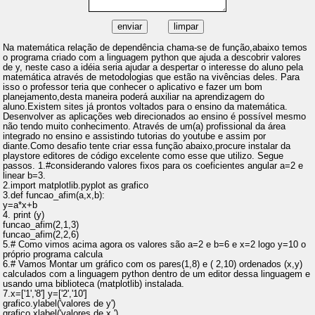
Na matemática relação de dependência chama-se de função,abaixo temos
o programa criado com a linguagem python que ajuda a descobrir valores
de y, neste caso a idéia seria ajudar a despertar o interesse do aluno pela
matemática através de metodologias que estão na vivências deles. Para
isso o professor teria que conhecer o aplicativo e fazer um bom
planejamento,desta maneira poderá auxiliar na aprendizagem do
aluno.Existem sites já prontos voltados para o ensino da matemática.
Desenvolver as aplicações web direcionados ao ensino é possível mesmo
não tendo muito conhecimento. Através de um(a) profissional da área
integrado no ensino e assistindo tutorias do youtube e assim por
diante.Como desafio tente criar essa função abaixo,procure instalar da
playstore editores de código excelente como esse que utilizo. Segue
passos. 1.#considerando valores fixos para os coeficientes angular a=2 e
linear b=3.
2.import matplotlib.pyplot as grafico
3.def funcao_afim(a,x,b):
y=a*x+b
4. print (y)
funcao_afim(2,1,3)
funcao_afim(2,2,6)
5.# Como vimos acima agora os valores são a=2 e b=6 e x=2 logo y=10 o
próprio programa calcula
6.# Vamos Montar um gráfico com os pares(1,8) e ( 2,10) ordenados (x,y)
calculados com a linguagem python dentro de um editor dessa linguagem e
usando uma biblioteca (matplotlib) instalada.
7.x=['1','8'] y=['2','10']
grafico.ylabel('valores de y')
grafico.xlabel('valores de x ')