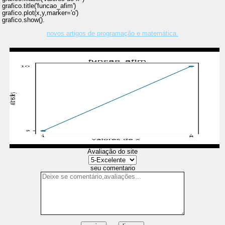
grafico.title('funcao_afim')
grafico.plot(x,y,marker='o')
grafico.show().
novos artigos de programação e matemática.
Avaliação do site
seu comentario