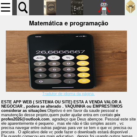
Matemática e programação
Tradutor de idioma da página.
ESTE APP WEB ( SISTEMA OU SITE) ESTA A VENDA VALOR A
NEGOCIAR , podera se alterado . VAQUINHA ou EMPRESTIMOS
considerar as situações
:Objetivo é em favor da saude pessoal e
manutenção desse projeto,quem puder ajudar entra em contato
pix
profes2026@outlook.com
, agradeço que Deus abençoe. Pessoal este site
ele aparentemente é pequeno , mas ele não é tão simples assim , vc
precisa navegar entre outras paģinas para ver se tem o que vc precisa ou
procura . O aplicativo dele vc pode fazer o downloads estará disponível .
Ele quando começou era mais educativo , depois foi usando outros temas ,