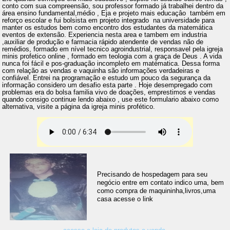
conto com sua compreensão, sou professor formado já trabalhei dentro da
área ensino fundamental,médio , Eja e projeto mais educaçâo também em
reforço escolar e fui bolsista em projeto integrado na universidade para
manter os estudos bem como encontro dos estudantes da matemática
eventos de extensão. Experiencia nesta area e tambem em industria
,auxiliar de produção e farmacia rápido atendente de vendas não de
remédios, formado em nível tecnico agroindustrial, responsavel pela igreja
minis profetico online , formado em teologia com a graça de Deus . A vida
nunca foi fácil e pos-graduação incompleto em matématica. Dessa forma
com relação as vendas e vaquinha são informações verdadeiras e
confiável. Entrei na programação e estudo um pouco da segurança da
informação considero um desafio esta parte . Hoje desempregado com
problemas era do bolsa familia vivo de doações, emprestimos e vendas
quando consigo continue lendo abaixo , use este formulario abaixo como
alternativa, visite a página da igreja minis profético.
Precisando de hospedagem para seu
negócio entre em contato indico uma, bem
como compra de maquininha,livros,uma
casa acesse o link