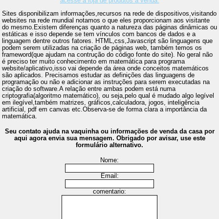
acesse a loja de produtos a venda.
Sites disponibilizam informações,recursos na rede de dispositivos,visitando
websites na rede mundial notamos o que eles proporcionam aos visitante
do mesmo.Existem diferenças quanto a natureza das páginas dinâmicas ou
estáticas e isso depende se tem vínculos com bancos de dados e a
linguagem dentre outros fatores. HTML,css,Javascript são linguagens que
podem serem utilizadas na criação de páginas web, também temos os
frameword(que ajudam na contrução do código fonte do site). No geral não
é preciso ter muito conhecimento em matemática para programa
website/aplicativo,isso vai depende da área onde conceitos matemáticos
são aplicados. Precisamos estudar as definições das linguagens de
programação ou não e adicionar as instruções para serem executadas na
criação do software.A relação entre ambas podem está numa
criptografia(algoritmo matemático), ou seja,pelo qual é mudado algo legível
em ilegível,também matrizes, gráficos,calculadora, jogos, inteligência
artificial, pdf em canvas etc.Observa-se de forma clara a importância da
matemática.
Seu contato ajuda na vaquinha ou informações de venda da casa por
aqui agora envia sua mensagem. Obrigado por avisar, use este
formulário alternativo.
Nome:
Email:
comentario: