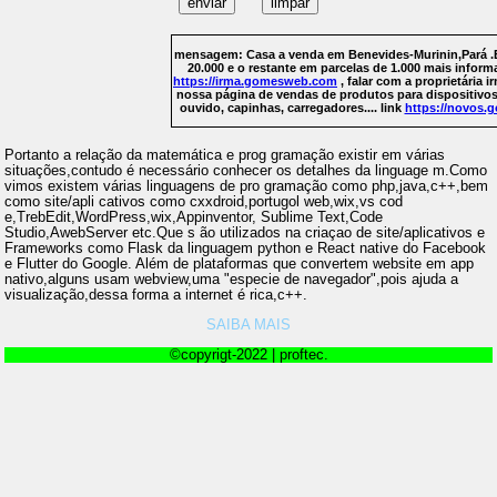
mensagem: Casa a venda em Benevides-Murinin,Pará .
20.000 e o restante em parcelas de 1.000 mais inform
https://irma.gomesweb.com
, falar com a proprietária i
nossa página de vendas de produtos para dispositivo
ouvido, capinhas, carregadores.... link
https://novos
Portanto a relação da matemática e prog gramação existir em várias
situações,contudo é necessário conhecer os detalhes da linguage m.Como
vimos existem várias linguagens de pro gramação como php,java,c++,bem
como site/apli cativos como cxxdroid,portugol web,wix,vs cod
e,TrebEdit,WordPress,wix,Appinventor, Sublime Text,Code
Studio,AwebServer etc.Que s ão utilizados na criaçao de site/aplicativos e
Frameworks como Flask da linguagem python e React native do Facebook
e Flutter do Google. Além de plataformas que convertem website em app
nativo,alguns usam webview,uma "especie de navegador",pois ajuda a
visualização,dessa forma a internet é rica,c++.
SAIBA MAIS
©copyrigt-2022 | proftec.